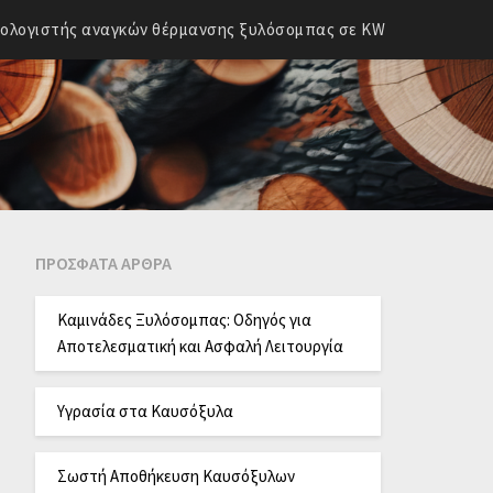
ολογιστής αναγκών θέρμανσης ξυλόσομπας σε KW
ΠΡΌΣΦΑΤΑ ΆΡΘΡΑ
Καμινάδες Ξυλόσομπας: Οδηγός για
Αποτελεσματική και Ασφαλή Λειτουργία
Υγρασία στα Καυσόξυλα
Σωστή Αποθήκευση Καυσόξυλων