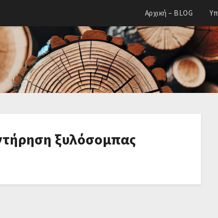
Αρχική – BLOG
Υπ
υντήρηση ξυλόσομπας