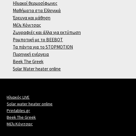
Ηλιακοί θερμοσίφωνες
Μαθήματα στα Ελληνικά
Έρευνα και μάθηση
Μέλι Κόνιτσας
Ζωγραφιές και άλλα για εκτύπωση
Ρομποτική με το BEEBOT
Τα πάντα για το STOPMOTION
Πυρηνική ενέργεια
Beek The Greek
Solar Water heater online
Ηλιακός LIVE
Solar water heater online
Printables.gr
Beek The Greek
Μέλι Κόνιτσας