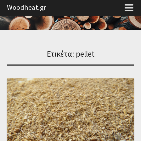
Woodheat.gr
Ετικέτα:
pellet