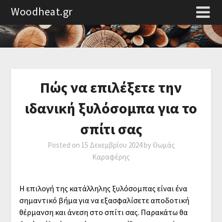
Woodheat.gr
Πώς να επιλέξετε την
ιδανική ξυλόσομπα για το
σπίτι σας
Posted on
15 Δεκεμβρίου 2024
by
Θωμάς
Καραφέρης
Η επιλογή της κατάλληλης ξυλόσομπας είναι ένα
σημαντικό βήμα για να εξασφαλίσετε αποδοτική
θέρμανση και άνεση στο σπίτι σας. Παρακάτω θα