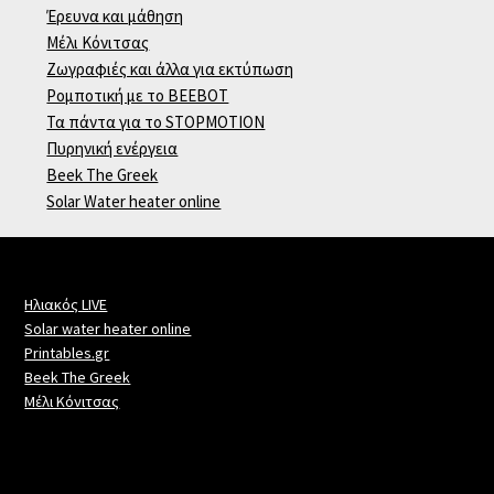
Έρευνα και μάθηση
Μέλι Κόνιτσας
Ζωγραφιές και άλλα για εκτύπωση
Ρομποτική με το BEEBOT
Τα πάντα για το STOPMOTION
Πυρηνική ενέργεια
Beek The Greek
Solar Water heater online
Ηλιακός LIVE
Solar water heater online
Printables.gr
Beek The Greek
Μέλι Κόνιτσας