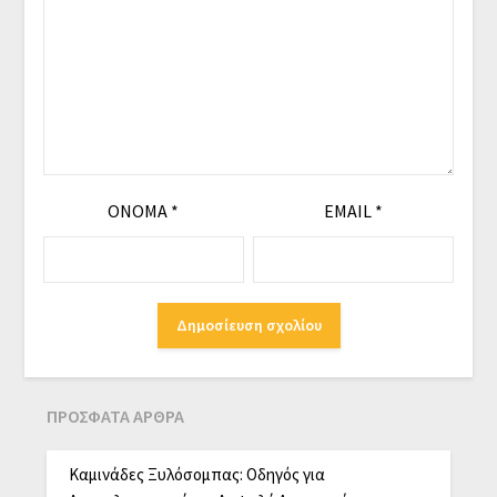
ΌΝΟΜΑ
*
EMAIL
*
ΠΡΌΣΦΑΤΑ ΆΡΘΡΑ
Καμινάδες Ξυλόσομπας: Οδηγός για